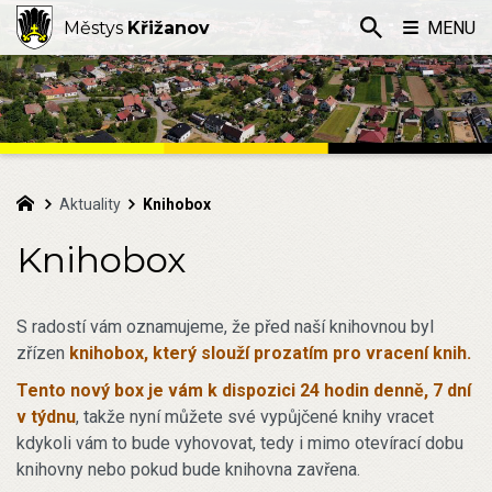
Městys
Křižanov
MENU
Aktuality
Knihobox
Knihobox
S radostí vám oznamujeme, že před naší knihovnou byl
zřízen
knihobox, který slouží prozatím pro vracení knih.
Tento nový box je vám k dispozici 24
hodin denně, 7 dní
v týdnu
, takže nyní můžete své vypůjčené knihy vracet
kdykoli vám to bude vyhovovat, tedy i mimo otevírací dobu
knihovny nebo pokud bude knihovna zavřena.