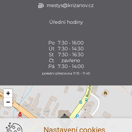
mestys@krizanov.cz
Úřední hodiny
Po
7:30 - 16:00
Út
7:30 - 14:30
St
7:30 - 16:30
Čt
zavřeno
Pá
7:30 - 14:00
polední přestávka 11:15 - 11:45
+
−
Nastavení cookies