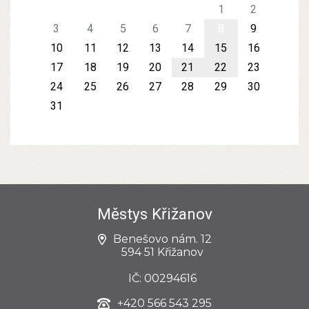
1
2
3
4
5
6
7
8
9
10
11
12
13
14
15
16
17
18
19
20
21
22
23
24
25
26
27
28
29
30
31
Městys Křižanov
Benešovo nám. 12
594 51 Křižanov
IČ: 00294616
+420
566 543 295