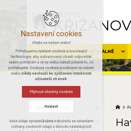
MĚSTYS
KŘIŽANO
Nastavení cookies
Vítejte na našem webu!
ÚŘAD MĚSTYSE
AKTUÁLNĚ
Potřebujeme nastavit cookies a související
technologie, aby zobrazovaný obsah odpovídal
vašim potřebám a vy na webu nalezli přesně to, co
potřebujete. Soubory cookies používané na našem
webu
nikdy neslouží ke zjišťování totožnosti
uživatelů stránek
.
Přijmout všechny cookies
Nastavit
Ak
ÚŘAD MĚSTYSE
Ha
AKTUÁLNĚ
Vaše údaje zpracováváme v souladu se zásadami
Technická cookies
ochrany osobních údajů z důvodu následujících
nutná pro provozování webu