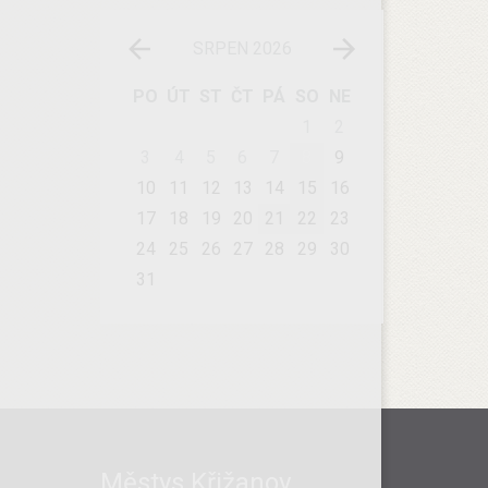
SRPEN 2026
PO
ÚT
ST
ČT
PÁ
SO
NE
1
2
3
4
5
6
7
8
9
10
11
12
13
14
15
16
17
18
19
20
21
22
23
24
25
26
27
28
29
30
31
Městys Křižanov