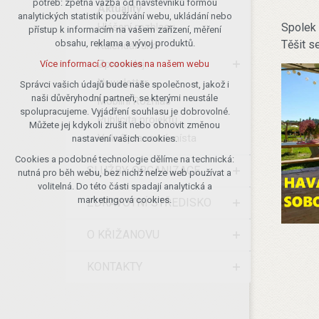
potřeb: zpětná vazba od návštěvníků formou
Aktuality
analytických statistik používání webu, ukládání nebo
udržení kontextu stránek (session):
Hlášení rozhlasu
Spolek 
přístup k informacím na vašem zařízení, měření
případná přihlášení, volby jazyka, apod.
Těšit s
obsahu, reklama a vývoj produktů.
Kalendář akcí
Volitelná cookies
Zpravodaj
Více informací o cookies na našem webu
analytická pro anonymizované
Newsletter
vyhodnocení návštěvnosti
Správci vašich údajů bude naše společnost, jakož i
naši důvěryhodní partneři, se kterými neustále
marketingová cookies (Google)
Mobilní Rozhlas
spolupracujeme. Vyjádření souhlasu je dobrovolné.
Publicita projektů
Více informací o cookies na našem webu
Můžete jej kdykoli zrušit nebo obnovit změnou
Volná pracovní místa
nastavení vašich cookies.
Cookies a podobné technologie dělíme na technická:
Přijmout všechny cookies
SLUŽBY, ORGANIZACE
nutná pro běh webu, bez nichž nelze web používat a
volitelná. Do této části spadají analytická a
Odmítnout vše
marketingová cookies.
ZDRAVOTNÍ STŘEDISKO
O KŘIŽANOVU
KONTAKTY