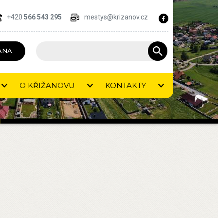
+420
566 543 295
mestys@krizanov.cz
ANA
O KŘIŽANOVU
KONTAKTY