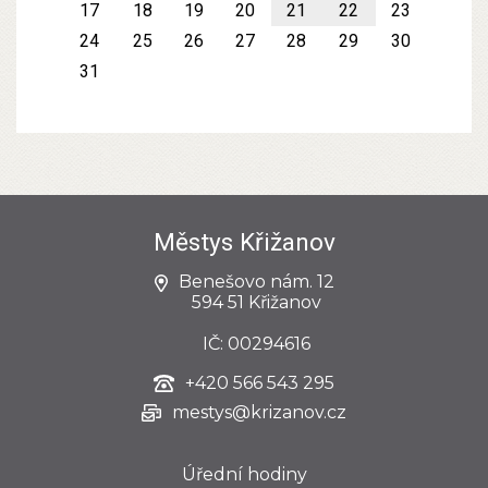
17
18
19
20
21
22
23
24
25
26
27
28
29
30
31
Městys Křižanov
Benešovo nám. 12
594 51 Křižanov
IČ: 00294616
+420
566 543 295
mestys@krizanov.cz
Úřední hodiny