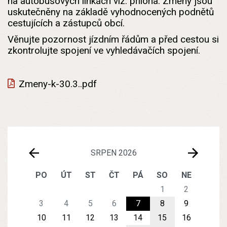
na autobusových linkách viz. příloha. Změny jsou
uskutečněny na základě vyhodnocených podnětů
cestujících a zástupců obcí.
Věnujte pozornost jízdním řádům a před cestou si
zkontrolujte spojení ve vyhledávačích spojení.
Zmeny-k-30.3..pdf
SRPEN 2026
PO
ÚT
ST
ČT
PÁ
SO
NE
1
2
3
4
5
6
7
8
9
10
11
12
13
14
15
16