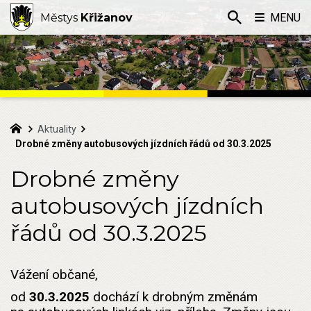
Městys
Křižanov
MENU
Aktuality
Drobné změny autobusových jízdních řádů od 30.3.2025
Drobné změny
autobusových jízdních
řádů od 30.3.2025
Vážení občané,
od
30.3.2025
dochází k drobným změnám