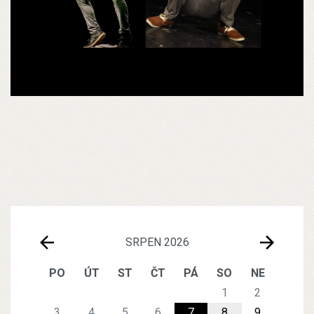
SRPEN 2026
PO
ÚT
ST
ČT
PÁ
SO
NE
1
2
3
4
5
6
7
8
9