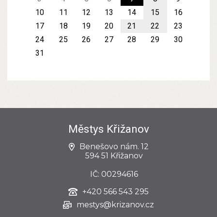
10
11
12
13
14
15
16
17
18
19
20
21
22
23
24
25
26
27
28
29
30
31
Městys Křižanov
Benešovo nám. 12
594 51 Křižanov
IČ: 00294616
+420
566 543 295
mestys@krizanov.cz