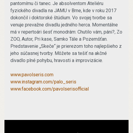
pantomímu či tanec. Je absolventom Ateliéru
fyzického divadla na JAMU v Brne, kde v roku 2017
dokončil i doktorské štúdium. Vo svojej tvorbe sa
venuje prevažne divadlu jedného herca. Momentálne
má v repertoári šesť monodrám: Chutilo vám, páni?, Zo
ZOO, Autor, Pri kase, Samko Tále a Pozemšťan.
Predstavenie „Skeče“ je prierezom toho najlepšieho z
jeho súčasnej tvorby. Môžete sa tešiť na akčné
divadlo plné pohybu, hravosti a improvizácie.
www.pavolseris.com
www.instagram.com/palo_seris
www.facebook.com/pavolserisofficial