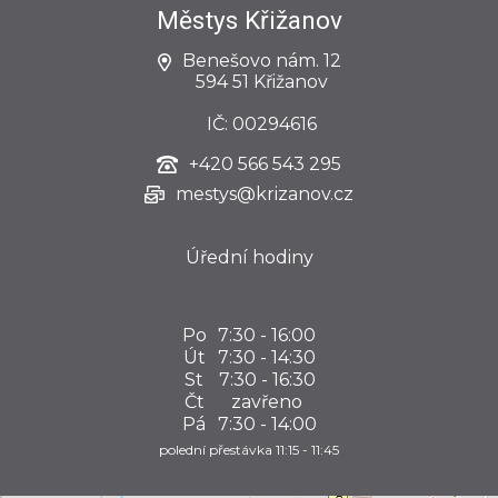
Městys Křižanov
Benešovo nám. 12
594 51 Křižanov
IČ: 00294616
+420
566 543 295
mestys@krizanov.cz
Úřední hodiny
Po
7:30 - 16:00
Út
7:30 - 14:30
St
7:30 - 16:30
Čt
zavřeno
Pá
7:30 - 14:00
polední přestávka 11:15 - 11:45