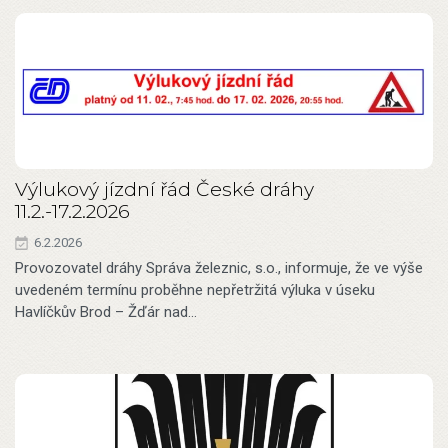
Výlukový jízdní řád České dráhy
11.2.-17.2.2026
6.2.2026
Provozovatel dráhy Správa železnic, s.o., informuje, že ve výše
uvedeném termínu proběhne nepřetržitá výluka v úseku
Havlíčkův Brod – Žďár nad…