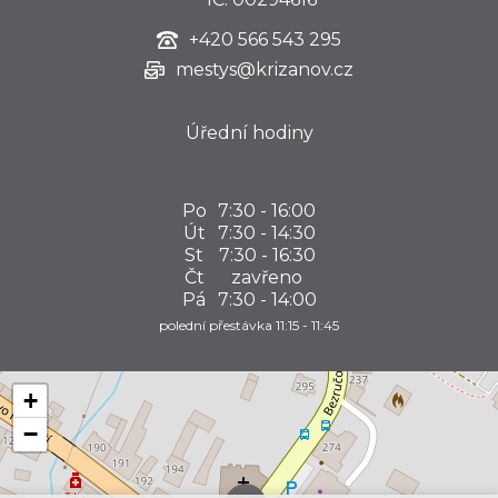
+420
566 543 295
mestys@krizanov.cz
Úřední hodiny
Po
7:30 - 16:00
Út
7:30 - 14:30
St
7:30 - 16:30
Čt
zavřeno
Pá
7:30 - 14:00
polední přestávka 11:15 - 11:45
+
−