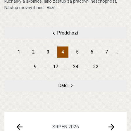
kuchařky a školnice, jako zástup za pracovní neschopnost.
Nástup možný ihned. Bližší…
Předchozí
1
2
3
4
5
6
7
9
17
24
32
Další
SRPEN 2026