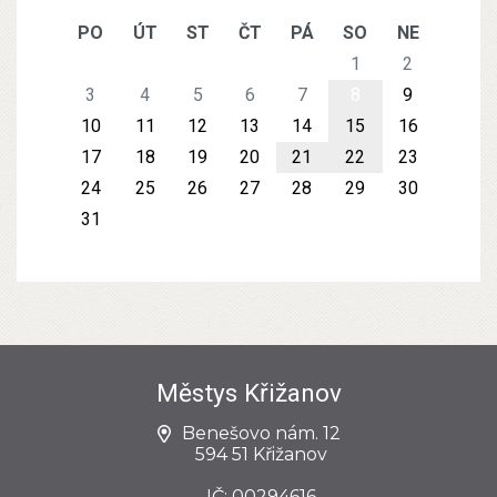
PO
ÚT
ST
ČT
PÁ
SO
NE
1
2
3
4
5
6
7
8
9
10
11
12
13
14
15
16
17
18
19
20
21
22
23
24
25
26
27
28
29
30
31
Městys Křižanov
Benešovo nám. 12
594 51 Křižanov
IČ: 00294616