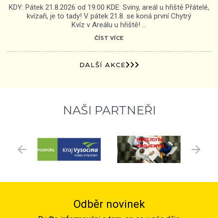
KDY: Pátek 21.8.2026 od 19:00 KDE: Sviny, areál u hřiště Přátelé,
kvízaři, je to tady! V pátek 21.8. se koná první Chytrý
Kvíz v Areálu u hřiště! …
ČÍST VÍCE
DALŠÍ AKCE
NAŠI PARTNEŘI
Odběr novinek