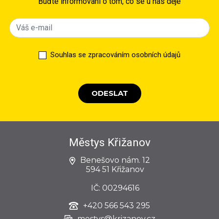
Buďte informováni o tom, co se u nás děje
Souhlas se zpracováním osobních údajů
ODESLAT
Městys Křižanov
Benešovo nám. 12
594 51 Křižanov
IČ: 00294616
+420
566 543 295
mestys@krizanov.cz