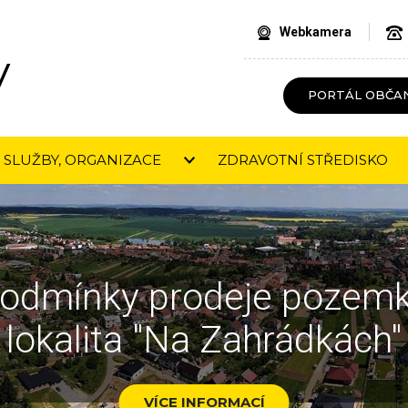
Webkamera
V
PORTÁL OBČA
SLUŽBY, ORGANIZACE
ZDRAVOTNÍ STŘEDISKO
odmínky prodeje pozem
lokalita "Na Zahrádkách"
VÍCE INFORMACÍ