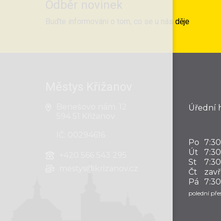
Odběr novinek
Buďte informováni o tom, co se u nás děje
Městys Křižanov
Benešovo nám. 12
Úřední 
594 51 Křižanov
IČ: 00294616
Po
7:30
Út
7:30
+420
566 543 295
St
7:30
mestys@krizanov.cz
Čt
zav
Pá
7:30
polední přes