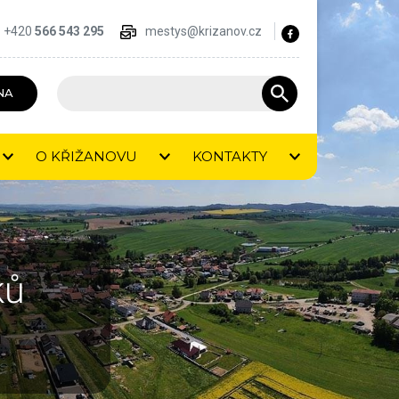
+420
566 543 295
mestys@krizanov.cz
NA
O KŘIŽANOVU
KONTAKTY
ků