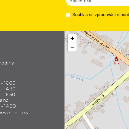
Souhlas se zpracováním osob
+
−
hodiny
 - 16:00
 - 14:30
 - 16:30
řeno
 - 14:00
távka 11:15 - 11:45