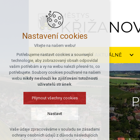
MĚSTYS
KŘIŽANO
Nastavení cookies
Vítejte na našem webu!
ÚŘAD MĚSTYSE
AKTUÁLNĚ
Potřebujeme nastavit cookies a související
technologie, aby zobrazovaný obsah odpovídal
vašim potřebám a vy na webu nalezli přesně to, co
potřebujete. Soubory cookies používané na našem
webu
nikdy neslouží ke zjišťování totožnosti
uživatelů stránek
.
P
Přijmout všechny cookies
Nastavit
Vaše údaje zpracováváme v souladu se zásadami
Technická cookies
ochrany osobních údajů z důvodu následujících
nutná pro provozování webu