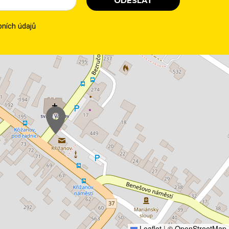
ODESLAT
ních údajů
Leaflet
|
© OpenStreetMap