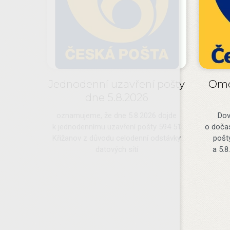
Jednodenní uzavření pošty
Ome
dne 5.8.2026
oznamujeme, že dne 5.8.2026 dojde
Dov
k jednodennímu uzavření pošty 594 51
o doča
Křižanov z důvodu celodenní odstávky
pošt
datových sítí
a 5.8