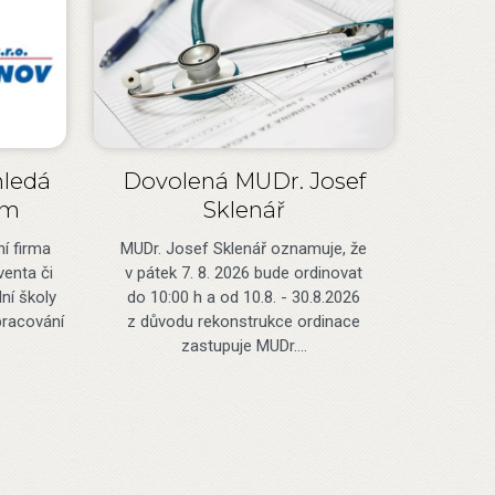
hledá
Dovolená MUDr. Josef
om
Sklenář
 firma
MUDr. Josef Sklenář oznamuje, že
venta či
v pátek 7. 8. 2026 bude ordinovat
ní školy
do 10:00 h a od 10.8. - 30.8.2026
racování
z důvodu rekonstrukce ordinace
zastupuje MUDr.…