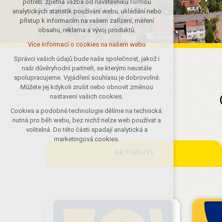
potřeb: zpětná vazba od návštěvníků formou
analytických statistik používání webu, ukládání nebo
udržení kontextu stránek (session):
přístup k informacím na vašem zařízení, měření
případná přihlášení, volby jazyka, apod.
obsahu, reklama a vývoj produktů.
Volitelná cookies
Více informací o cookies na našem webu
analytická pro anonymizované
vyhodnocení návštěvnosti
Správci vašich údajů bude naše společnost, jakož i
naši důvěryhodní partneři, se kterými neustále
marketingová cookies (Google)
spolupracujeme. Vyjádření souhlasu je dobrovolné.
Více informací o cookies na našem webu
Můžete jej kdykoli zrušit nebo obnovit změnou
nastavení vašich cookies.
Cookies a podobné technologie dělíme na technická:
Přijmout všechny cookies
nutná pro běh webu, bez nichž nelze web používat a
volitelná. Do této části spadají analytická a
Odmítnout vše
marketingová cookies.
AKTUALITY