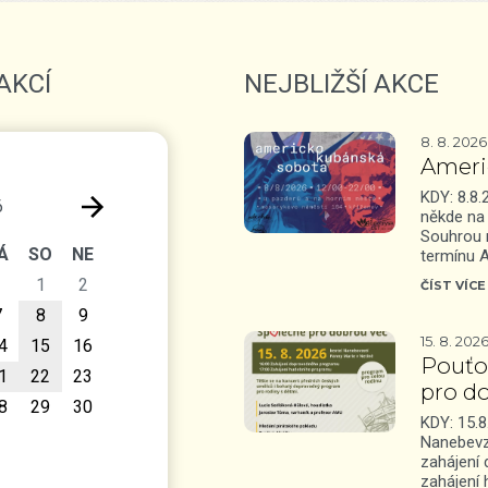
AKCÍ
NEJBLIŽŠÍ AKCE
8. 8. 2026
Ameri
KDY: 8.8.
6
někde na
Souhrou 
Á
SO
NE
termínu 
1
2
ČÍST VÍCE
7
8
9
15. 8. 202
4
15
16
Pouťo
1
22
23
pro d
8
29
30
KDY: 15.8
Nanebevz
zahájení
zahájení