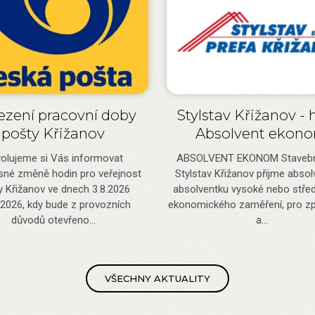
zení pracovní doby
Stylstav Křižanov - 
pošty Křižanov
Absolvent ekon
olujeme si Vás informovat
ABSOLVENT EKONOM Stavební
sné změně hodin pro veřejnost
Stylstav Křižanov přijme absol
y Křižanov ve dnech 3.8.2026
absolventku vysoké nebo střed
.2026, kdy bude z provozních
ekonomického zaměření, pro zp
důvodů otevřeno…
a…
VŠECHNY AKTUALITY