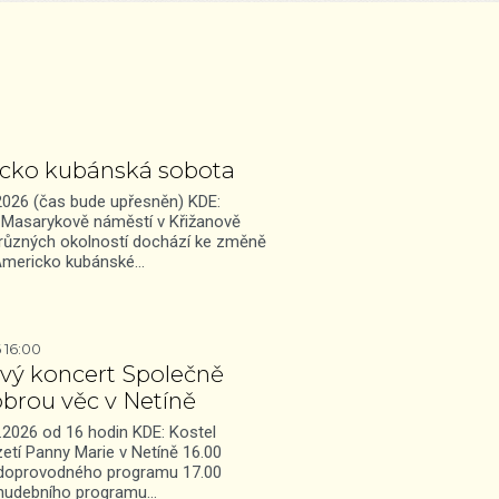
cko kubánská sobota
2026 (čas bude upřesněn) KDE:
 Masarykově náměstí v Křižanově
různých okolností dochází ke změně
Americko kubánské…
6 16:00
vý koncert Společně
obrou věc v Netíně
.2026 od 16 hodin KDE: Kostel
etí Panny Marie v Netíně 16.00
 doprovodného programu 17.00
 hudebního programu…